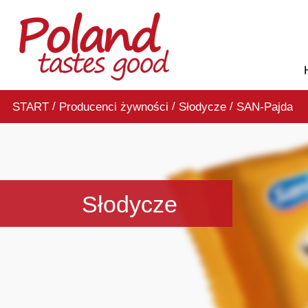
/
/
/
START
Producenci żywności
Słodycze
SAN-Pajda
Słodycze