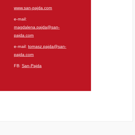
www.san-pajda.com
e-mail:
magdalena.pajda@san-
pajda.com
e-mail:
tomasz.pajda@san-
pajda.com
FB:
San-Pajda