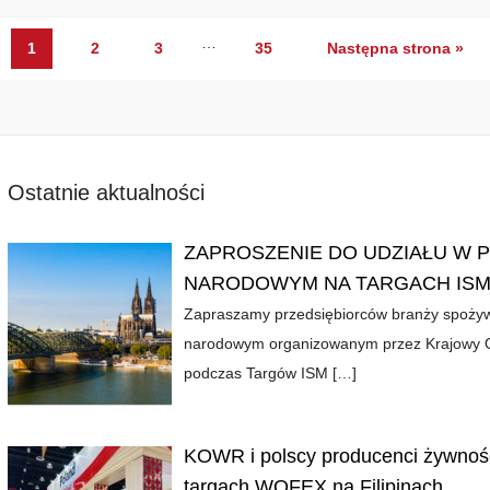
…
1
2
3
35
Następna strona »
Ostatnie aktualności
ZAPROSZENIE DO UDZIAŁU W 
NARODOWYM NA TARGACH ISM
Zapraszamy przedsiębiorców branży spożywc
narodowym organizowanym przez Krajowy O
podczas Targów ISM
[…]
KOWR i polscy producenci żywnośc
targach WOFEX na Filipinach