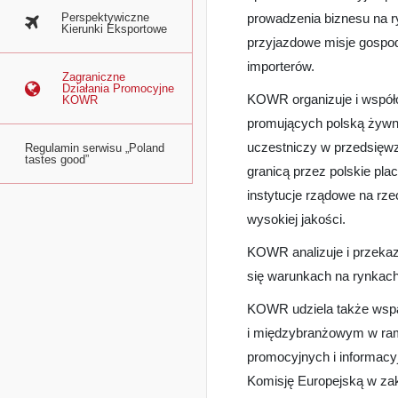
Perspektywiczne
prowadzenia biznesu na r
Kierunki Eksportowe
przyjazdowe misje gospo
importerów.
Zagraniczne
Działania Promocyjne
KOWR organizuje i współo
KOWR
promujących polską żywnoś
uczestniczy w przedsięw
Regulamin serwisu „Poland
tastes good”
granicą przez polskie pla
instytucje rządowe na rze
wysokiej jakości.
KOWR analizuje i przekaz
się warunkach na rynkach
KOWR udziela także wsp
i międzybranżowym w ram
promocyjnych i informac
Komisję Europejską w zakre