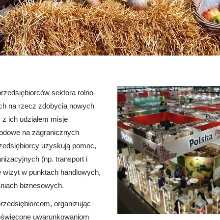
zedsiębiorców sektora rolno-
ch na rzecz zdobycia nowych
 z ich udziałem misje
rodowe na zagranicznych
zedsiębiorcy uzyskują pomoc,
izacyjnych (np. transport i
ę wizyt w punktach handlowych,
niach biznesowych.
edsiębiorcom, organizując
poświęcone uwarunkowaniom