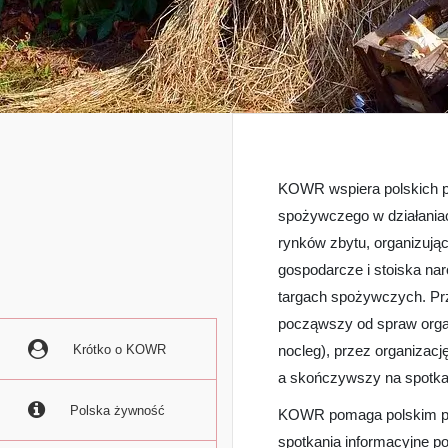
KOWR wspiera polskich pr
spożywczego w działania
rynków zbytu, organizując
gospodarcze i stoiska na
targach spożywczych. Pr
począwszy od spraw organ
Krótko o KOWR
nocleg), przez organizacj
a skończywszy na spotka
Polska żywność
KOWR pomaga polskim prz
spotkania informacyjne 