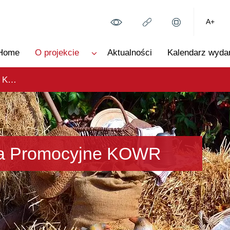
A+
Home
O projekcie
Aktualności
Kalendarz wyda
Zagraniczne Działania Promocyjne KOWR
nia Promocyjne KOWR