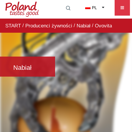
PL
/
/
/
START
Producenci żywności
Nabiał
Ovovita
Nabiał