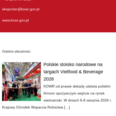
eksporter@kowr.gov.pl
www.kowr.gov.pl
Ostatnie aktualności
Polskie stoisko narodowe na
targach Vietfood & Beverage
2026
KOWR od prawie dekady ułatwia polskim
firmom spożywczym wejście na rynek
wietnamski. W dniach 6-8 sierpnia 2026 r.
Krajowy Ośrodek Wsparcia Rolnictwa
[…]