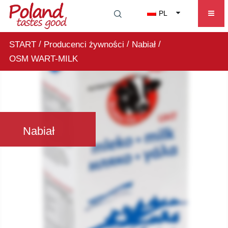
PL
/
/
/
START
Producenci żywności
Nabiał
OSM WART-MILK
Nabiał