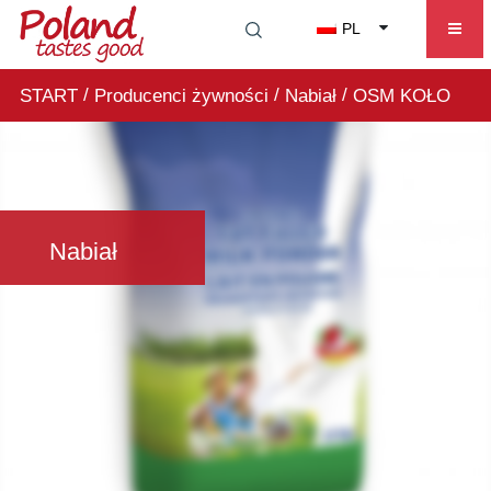
PL
/
/
/
START
Producenci żywności
Nabiał
OSM KOŁO
Nabiał