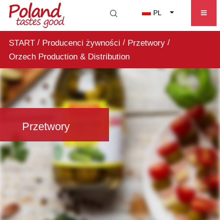
PL
/
/
/
START
Producenci żywności
Przetwory
Orzech Production & Distribution
Przetwory