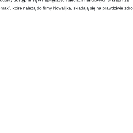
odukty dostępne są w największych sieciach handlowych w kraju i za
mak”, które należą do firmy Nowalijka, składają się na prawdziwie zdr