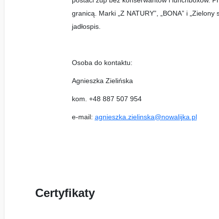
postaci zup bez konserwantów i lunchboxów. Pr
granicą. Marki „Z NATURY”, „BONA” i „Zielony s
jadłospis.
Osoba do kontaktu:
Agnieszka Zielińska
kom. +48 887 507 954
e-mail:
agnieszka.zielinska@nowalijka.pl
Certyfikaty