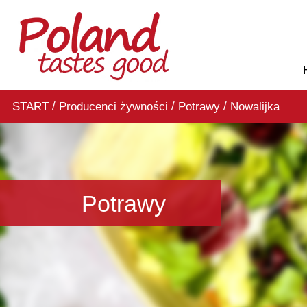
/
/
/
START
Producenci żywności
Potrawy
Nowalijka
Potrawy