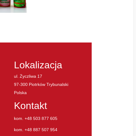
Lokalizacja
ul. Życzliwa 17
97-300 Piotrków Trybunalski
Polska
Kontakt
kom. +48 503 877 605
kom. +48 887 507 954