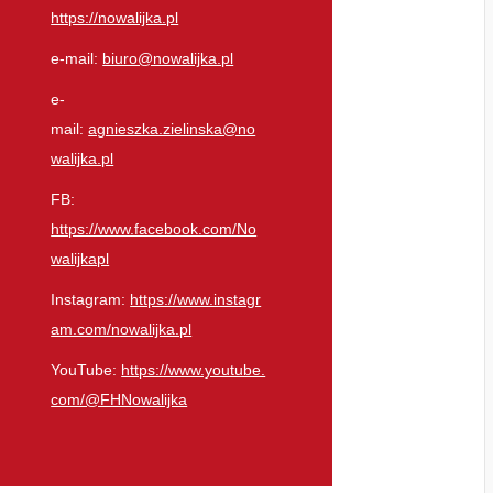
https://nowalijka.pl
e-mail:
biuro@nowalijka.pl
e-
mail:
agnieszka.zielinska@no
walijka.pl
FB:
https://www.facebook.com/No
walijkapl
Instagram:
https://www.instagr
am.com/nowalijka.pl
YouTube:
https://www.youtube.
com/@FHNowalijka