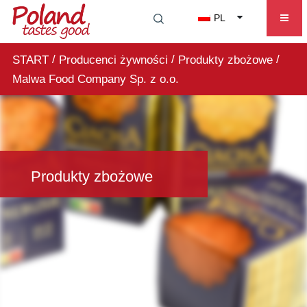
PL
/
/
/
START
Producenci żywności
Produkty zbożowe
Malwa Food Company Sp. z o.o.
Produkty zbożowe