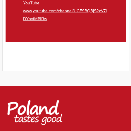
YouTube:
www.youtube.com/channel/UCE9BQBjS2zV7i
DYnxfMf9Rw