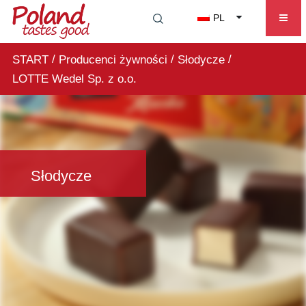
PL
/
/
/
START
Producenci żywności
Słodycze
LOTTE Wedel Sp. z o.o.
Słodycze