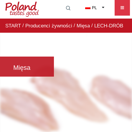
PL
/
/
/
START
Producenci żywności
Mięsa
LECH-DRÓB
Mięsa