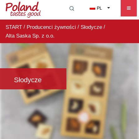
PL
/
/
/
START
Producenci żywności
Słodycze
Alta Saska Sp. z o.o.
Słodycze