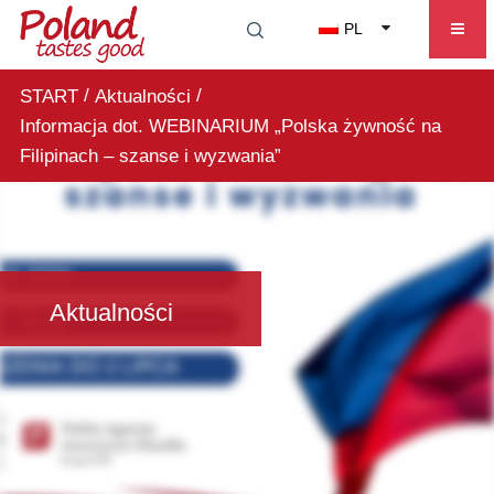
PL
/
/
START
Aktualności
Informacja dot. WEBINARIUM „Polska żywność na
Filipinach – szanse i wyzwania”
Aktualności