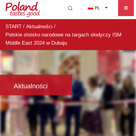
PL
/
/
START
Aktualności
Polskie stoisko narodowe na targach słodyczy ISM
Middle East 2024 w Dubaju
Aktualności