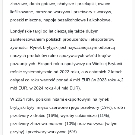
zbożowe, dania gotowe, słodycze i przekąski, owoce
liofilizowane, mrożone warzywa i przetwory z warzyw,
proszki mleczne, napoje bezalkoholowe i alkoholowe.
Londyńskie targi od lat cieszą się także dużym
zainteresowaniem polskich producentów i eksporterów
żywności. Rynek brytyjski jest najważniejszym odbiorcą
naszych produktów rolno-spożywczych wśród krajów
pozaunijnych. Eksport rolno-spożywczy do Wielkiej Brytanii
rośnie systematycznie od 2022 roku, a w ostatnich 2 latach
osiągał co roku wartość ponad 4 mld EUR (w 2023 roku 4,2
mld EUR, w 2024 roku 4,4 mld EUR).
W 2024 roku polskimi hitami eksportowymi na rynek
brytyjski były: mięso czerwone i jego przetwory (19%), drób i
przetwory z drobiu (16%), wyroby cukiernicze (11%),
przetwory zbożowo-mączne (10%) oraz warzywa (w tym
grzyby) i przetwory warzywne (6%).