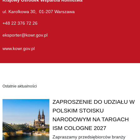
Krajowy Ośrodek Wsparcia Rolnictwa
ul. Karolkowa 30, 01-207 Warszawa
+48 22 376 72 26
eksporter@kowr.gov.pl
www.kowr.gov.pl
Ostatnie aktualności
ZAPROSZENIE DO UDZIAŁU W
POLSKIM STOISKU
NARODOWYM NA TARGACH
ISM COLOGNE 2027
Zapraszamy przedsiębiorców branży