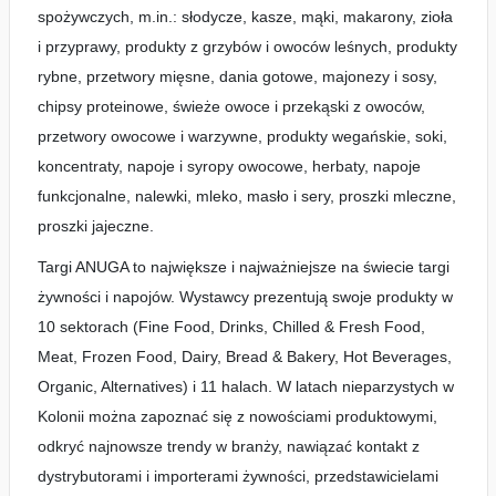
spożywczych, m.in.: słodycze, kasze, mąki, makarony, zioła
i przyprawy, produkty z grzybów i owoców leśnych, produkty
rybne, przetwory mięsne, dania gotowe, majonezy i sosy,
chipsy proteinowe, świeże owoce i przekąski z owoców,
przetwory owocowe i warzywne, produkty wegańskie, soki,
koncentraty, napoje i syropy owocowe, herbaty, napoje
funkcjonalne, nalewki, mleko, masło i sery, proszki mleczne,
proszki jajeczne.
Targi ANUGA to największe i najważniejsze na świecie targi
żywności i napojów. Wystawcy prezentują swoje produkty w
10 sektorach (Fine Food, Drinks, Chilled & Fresh Food,
Meat, Frozen Food, Dairy, Bread & Bakery, Hot Beverages,
Organic, Alternatives) i 11 halach. W latach nieparzystych w
Kolonii można zapoznać się z nowościami produktowymi,
odkryć najnowsze trendy w branży, nawiązać kontakt z
dystrybutorami i importerami żywności, przedstawicielami