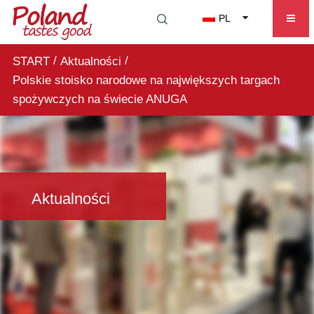
PL
/
/
START
Aktualności
Polskie stoisko narodowe na największych targach
spożywczych na świecie ANUGA
Aktualności