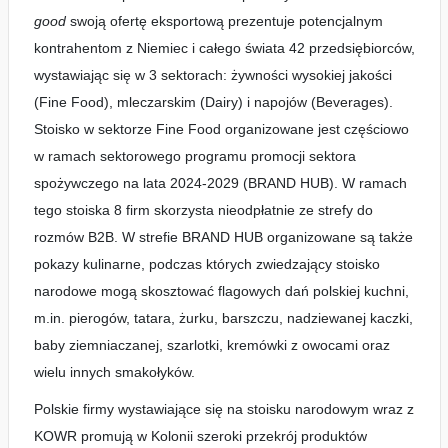
good
swoją ofertę eksportową prezentuje potencjalnym
kontrahentom z Niemiec i całego świata 42 przedsiębiorców,
wystawiając się w 3 sektorach: żywności wysokiej jakości
(Fine Food), mleczarskim (Dairy) i napojów (Beverages).
Stoisko w sektorze Fine Food organizowane jest częściowo
w ramach sektorowego programu promocji sektora
spożywczego na lata 2024-2029 (BRAND HUB). W ramach
tego stoiska 8 firm skorzysta nieodpłatnie ze strefy do
rozmów B2B. W strefie BRAND HUB organizowane są także
pokazy kulinarne, podczas których zwiedzający stoisko
narodowe mogą skosztować flagowych dań polskiej kuchni,
m.in. pierogów, tatara, żurku, barszczu, nadziewanej kaczki,
baby ziemniaczanej, szarlotki, kremówki z owocami oraz
wielu innych smakołyków.
Polskie firmy wystawiające się na stoisku narodowym wraz z
KOWR promują w Kolonii szeroki przekrój produktów