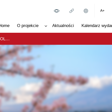
A+
Home
O projekcie
Aktualności
Kalendarz wyda
ZAPROSZENIE DO UDZIAŁU W POLSKIM STOISKU NARODOWYM NA TARGACH FOODEX JAPAN 2026 – nabór zamknięty