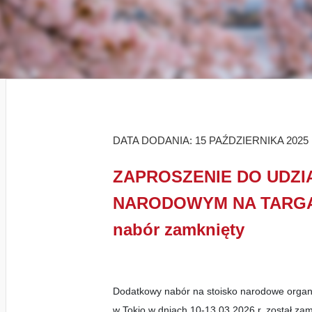
DATA DODANIA: 15 PAŹDZIERNIKA 2025
ZAPROSZENIE DO UDZI
NARODOWYM NA TARGAC
nabór zamknięty
Dodatkowy nabór na stoisko narodowe org
w
Tokio
w dniach
10-13.03.2026 r.
został zam