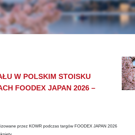
AŁU W POLSKIM STOISKU
H FOODEX JAPAN 2026 –
anizowane przez KOWR podczas targów
FOODEX JAPAN 2026
knięty.