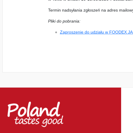
Termin nadsyłania zgłoszeń na adres mailow
Pliki do pobrania:
Zaproszenie do udziału w FOODEX J