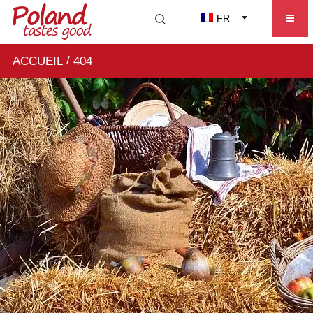
FR
/
ACCUEIL
404