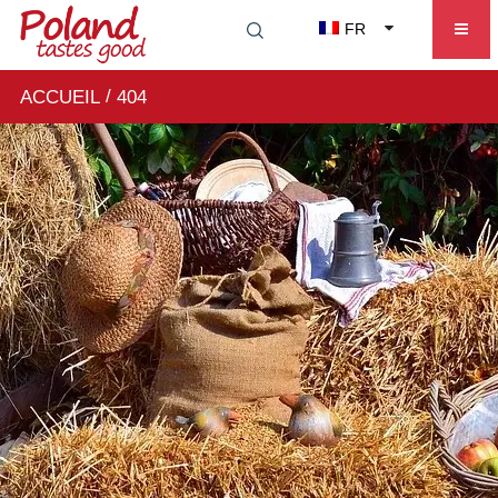
FR
/
ACCUEIL
404