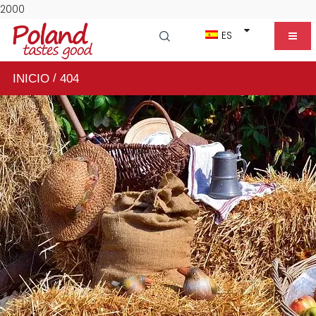
2000
ES
/
INICIO
404