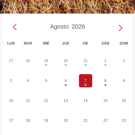
Agosto
2026
LUN
MAR
MIÉ
JUE
VIE
SÁB
DOM
Calendario
29
30
31
1
27
28
2
De
Eventos:
Agosto
6
7
8
3
4
5
9
2026
10
11
12
13
14
15
16
17
18
19
20
21
22
23