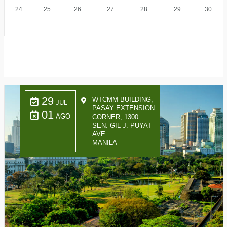
24
25
26
27
28
29
30
29
WTCMM BUILDING,
JUL
PASAY EXTENSION
01
AGO
CORNER, 1300
SEN. GIL J. PUYAT
AVE
MANILA