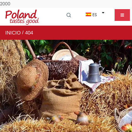
2000
ES
/
INICIO
404