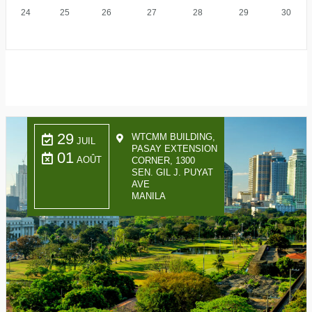
24
25
26
27
28
29
30
29
WTCMM BUILDING,
JUIL
PASAY EXTENSION
01
AOÛT
CORNER, 1300
SEN. GIL J. PUYAT
AVE
MANILA