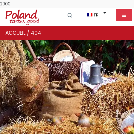
2000
FR
/
ACCUEIL
404