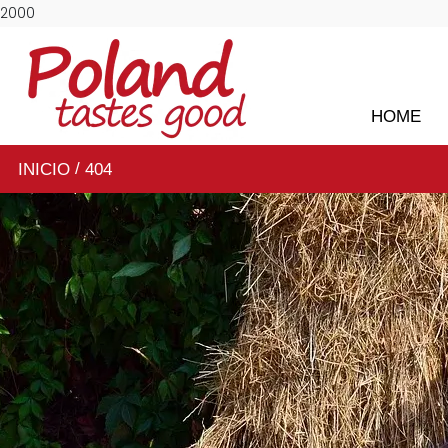
2000
HOME
/
INICIO
404